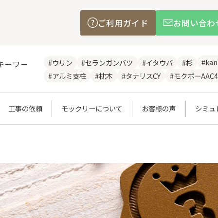
ご利用ガイド
お問い合わ
#ka
#ウリン
#セランガンバツ
#イタウバ
#杉
キーワー
#アルミ支柱
#枕木
#タナリスCY
#モクボーAAC4
工事の依頼
モックリーについて
お客様の声
シミュ