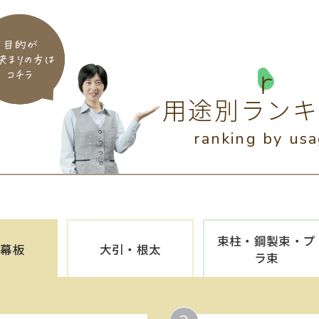
用途別ランキ
ranking by us
束柱・鋼製束・プ
・幕板
大引・根太
ラ束