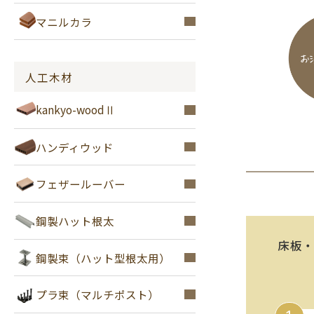
マニルカラ
人工木材
kankyo-woodⅡ
ハンディウッド
フェザールーバー
鋼製ハット根太
床板
鋼製束（ハット型根太用）
プラ束（マルチポスト）