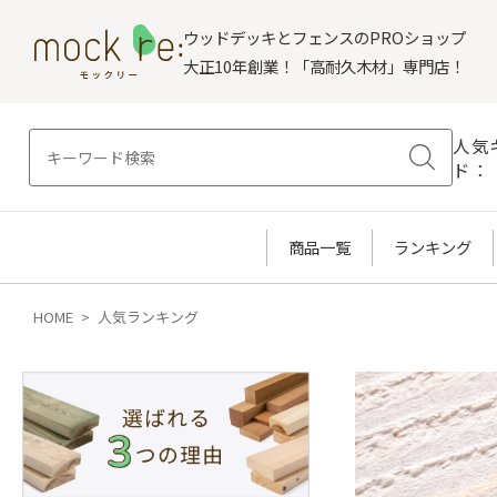
ウッドデッキとフェンスのPROショップ
大正10年創業！「高耐久木材」専門店！
人気
ド：
商品一覧
ランキング
HOME
人気ランキング