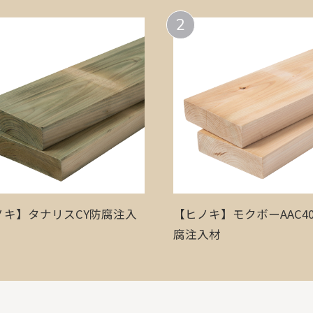
2
ノキ】タナリスCY防腐注入
【ヒノキ】モクボーAAC40
腐注入材