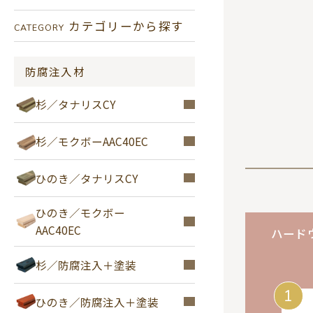
カテゴリーから探す
CATEGORY
防腐注入材
杉／タナリスCY
杉／モクボーAAC40EC
ひのき／タナリスCY
ひのき／モクボー
AAC40EC
ハード
杉／防腐注入＋塗装
1
ひのき／防腐注入＋塗装