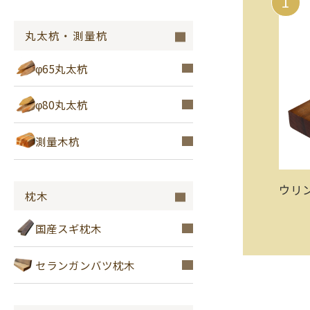
1
丸太杭・測量杭
φ65丸太杭
φ80丸太杭
測量木杭
ウリン
枕木
国産スギ枕木
セランガンバツ枕木