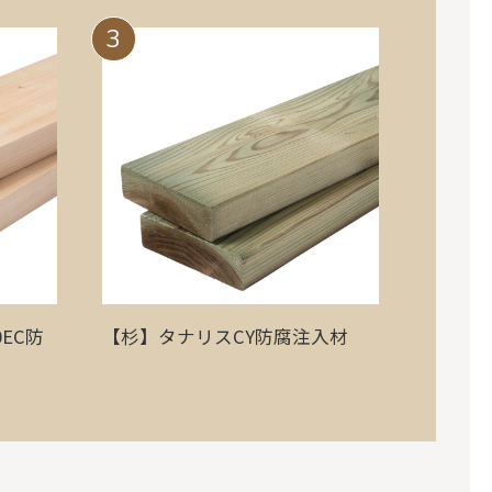
3
EC防
【杉】タナリスCY防腐注入材