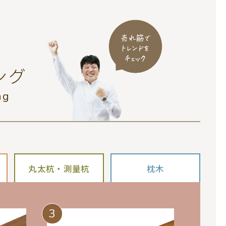
ング
ng
丸太杭・測量杭
枕木
3