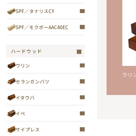
SPF／タナリスCY
SPF／モクボーAAC40EC
ハードウッド
ウリン
ウリ
セランガンバツ
イタウバ
イペ
サイプレス