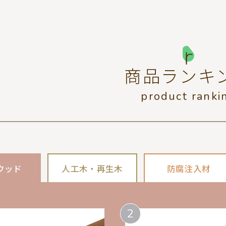
商品ランキ
product ranki
ウッド
人工木・再生木
防腐
注入材
2