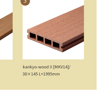
3
kankyo-woodⅡ[MKV14]/
30×145 L=1995mm