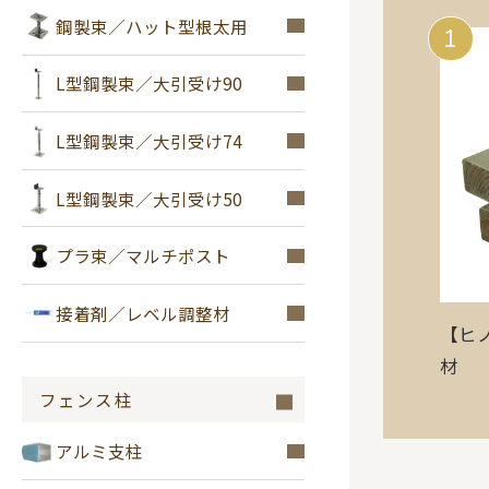
鋼製束／ハット型根太用
1
L型鋼製束／大引受け90
L型鋼製束／大引受け74
L型鋼製束／大引受け50
プラ束／マルチポスト
接着剤／レベル調整材
【ヒ
材
フェンス柱
アルミ支柱