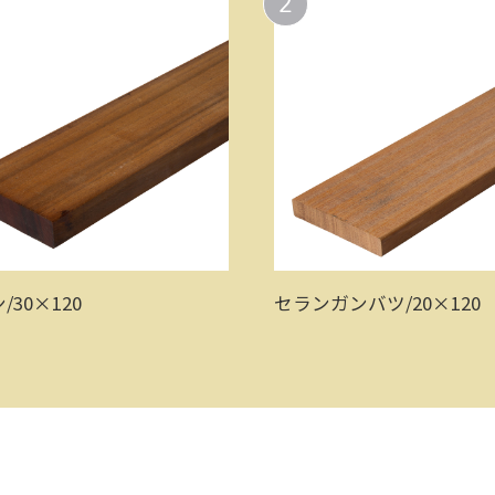
2
/30×120
セランガンバツ/20×120