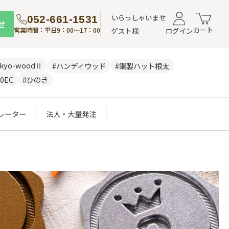
いらっしゃいませ
052-661-1531
せ
カート
営業時間：平日9：00～17：00
ゲスト様
ログイン
nkyo-woodⅡ
#ハンディウッド
#鋼製ハット根太
0EC
#ひのき
レーター
法人・大量発注