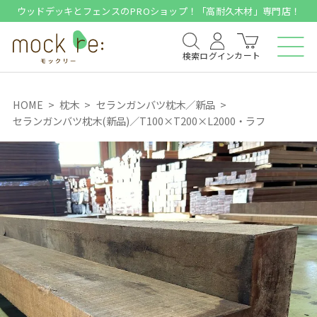
ウッドデッキとフェンスのPROショップ！「高耐久木材」専門店！
カート
検索
ログイン
HOME
枕木
セランガンバツ枕木／新品
セランガンバツ枕木(新品)／T100×T200×L2000・ラフ