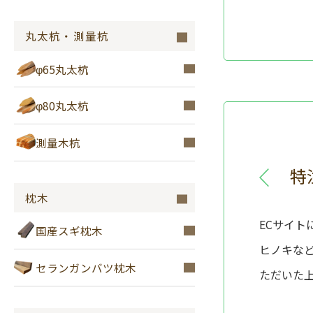
丸太杭・測量杭
φ65丸太杭
φ80丸太杭
測量木杭
特
枕木
ECサイ
国産スギ枕木
ヒノキな
セランガンバツ枕木
ただいた