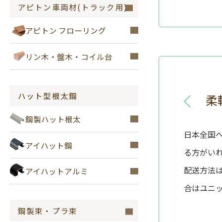
アピトン車両材(トラック用)
アピトン フローリング
リン木・盤木・コイル台
ハット型根太鋼
柔
鋼製ハット根太
日本全国
アイハット鋼
る方がい
配送方法は
アイハットアルミ
合はユニ
鋼製束・プラ束