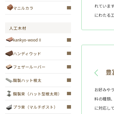
れていま
マニルカラ
にわたる
人工木材
kankyo-woodⅡ
ハンディウッド
フェザールーバー
豊
鋼製ハット根太
お好みや
鋼製束（ハット型根太用）
料の種類
プラ束（マルチポスト）
に対応し