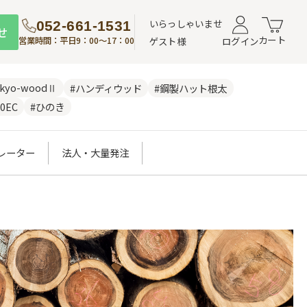
いらっしゃいませ
052-661-1531
せ
カート
営業時間：平日9：00～17：00
ゲスト様
ログイン
nkyo-woodⅡ
#ハンディウッド
#鋼製ハット根太
0EC
#ひのき
レーター
法人・大量発注