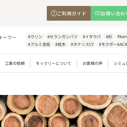
ご利用ガイド
お問い合わ
#ka
#ウリン
#セランガンバツ
#イタウバ
#杉
キーワー
#アルミ支柱
#枕木
#タナリスCY
#モクボーAAC4
工事の依頼
モックリーについて
お客様の声
シミュ