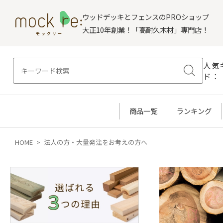
ウッドデッキとフェンスのPROショップ
大正10年創業！「高耐久木材」専門店！
人気
ド：
商品一覧
ランキング
HOME
法人の方・大量発注をお考えの方へ