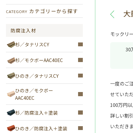
カテゴリーから探す
大
CATEGORY
防腐注入材
モックリ
杉／タナリスCY
3
杉／モクボーAAC40EC
ひのき／タナリスCY
一度のご
ひのき／モクボー
せていただ
AAC40EC
100万円
杉／防腐注入＋塗装
詳しい割
いただき
ひのき／防腐注入＋塗装