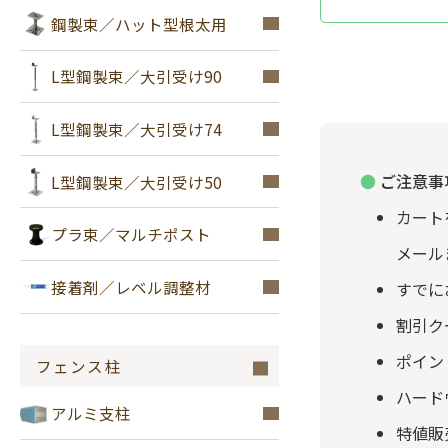
鋼製束／ハット型根太用
L型鋼製束／大引受け90
L型鋼製束／大引受け74
ご注意事
L型鋼製束／大引受け50
カート
プラ束／マルチポスト
メール
接着剤／レベル調整材
すでに
割引ク
ポイン
フェンス柱
ハード
アルミ支柱
特値販