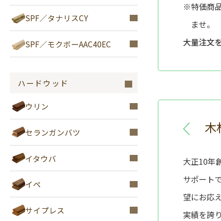
※特価商
SPF／タナリスCY
ませ。
大量注文
SPF／モクボーAAC40EC
ハードウッド
ウリン
木
セランガンバツ
イタウバ
大正10
サポート
イペ
望にお応
サイプレス
実績を誇