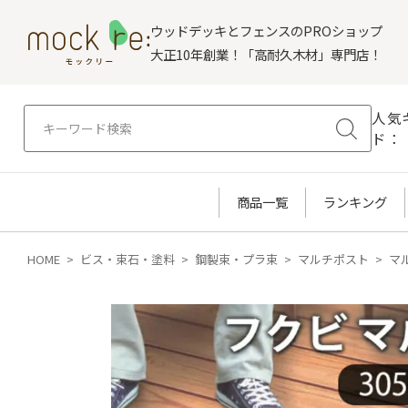
ウッドデッキとフェンスのPROショップ
大正10年創業！「高耐久木材」専門店！
人気
ド：
商品一覧
ランキング
HOME
ビス・束石・塗料
鋼製束・プラ束
マルチポスト
マル