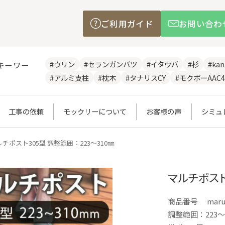
ご利用ガイド
お問い合わ
#ウリン
#セランガンバツ
#イタウバ
#杉
#ka
キーワー
#アルミ支柱
#枕木
#タナリスCY
#モクボーAAC4
工事の依頼
モックリーについて
お客様の声
シミュ
チポスト305型 調整範囲：223～310㎜
マルチポスト
商品番号
maru
調整範囲：223～