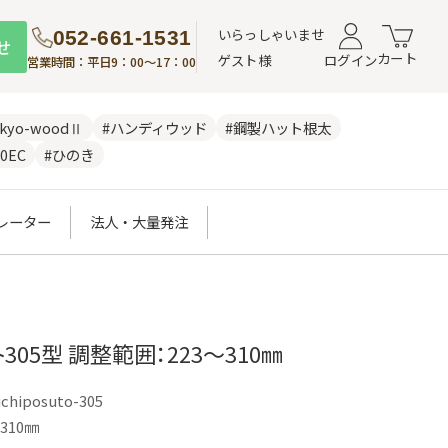
いらっしゃいませ
052-661-1531
せ
カート
ゲスト様
ログイン
営業時間：平日9：00～17：00
nkyo-woodⅡ
#ハンディウッド
#鋼製ハット根太
0EC
#ひのき
レーター
法人・大量発注
305型 調整範囲：223～310㎜
chiposuto-305
310㎜