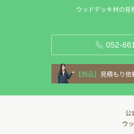
ウッドデッキ材の見
052-66
【商品】
見積もり依
公
ウ