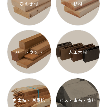
ひのき材
杉材
ハードウッド
人工木材
丸太杭・測量杭
ビス・束石・塗料