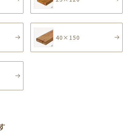
40×150
す