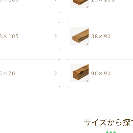
3×105
38×90
5×70
90×90
サイズから探