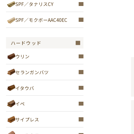
SPF／タナリスCY
SPF／モクボーAAC40EC
ハードウッド
ウリン
セランガンバツ
イタウバ
イペ
サイプレス