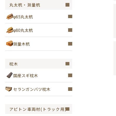
丸太杭・測量杭
φ65丸太杭
φ80丸太杭
測量木杭
枕木
国産スギ枕木
セランガンバツ枕木
アピトン車両材(トラック用)