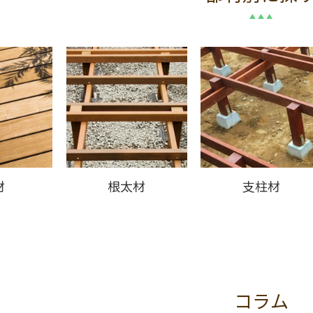
材
根太材
支柱材
コラム