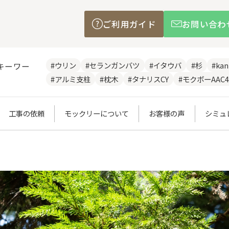
ご利用ガイド
お問い合わ
#ウリン
#セランガンバツ
#イタウバ
#杉
#ka
キーワー
#アルミ支柱
#枕木
#タナリスCY
#モクボーAAC4
工事の依頼
モックリーについて
お客様の声
シミュ