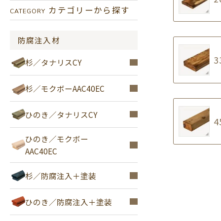
カテゴリーから探す
CATEGORY
防腐注入材
3
杉／タナリスCY
杉／モクボーAAC40EC
ひのき／タナリスCY
4
ひのき／モクボー
AAC40EC
杉／防腐注入＋塗装
ひのき／防腐注入＋塗装