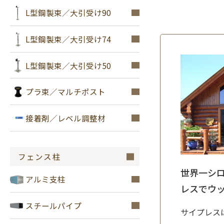
L型鋼製束／大引受け90
L型鋼製束／大引受け74
L型鋼製束／大引受け50
プラ束／マルチポスト
接着剤／レベル調整材
フェンス柱
世界一シ
アルミ支柱
レスでウ
スチールパイプ
サイプレス