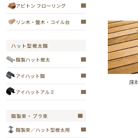
アピトン フローリング
リン木・盤木・コイル台
ハット型根太鋼
鋼製ハット根太
アイハット鋼
床
アイハットアルミ
鋼製束・プラ束
鋼製束／ハット型根太用