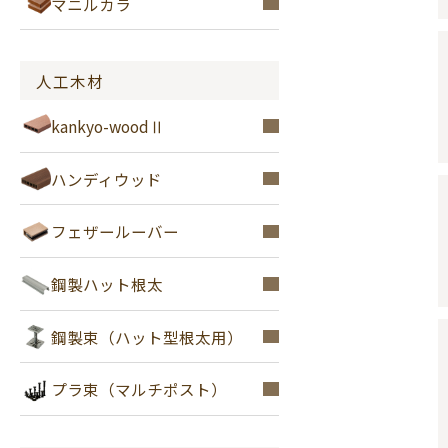
マニルカラ
人工木材
kankyo-woodⅡ
ハンディウッド
フェザールーバー
鋼製ハット根太
鋼製束（ハット型根太用）
プラ束（マルチポスト）