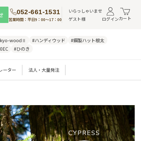
いらっしゃいませ
052-661-1531
せ
カート
ゲスト様
ログイン
営業時間：平日9：00～17：00
nkyo-woodⅡ
#ハンディウッド
#鋼製ハット根太
0EC
#ひのき
レーター
法人・大量発注
CYPRESS