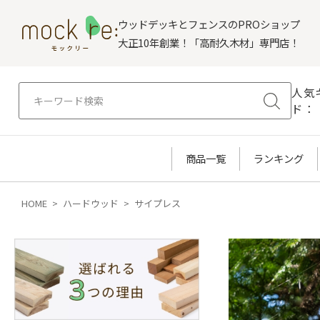
ウッドデッキとフェンスのPROショップ
大正10年創業！「高耐久木材」専門店！
人気
ド：
商品一覧
ランキング
HOME
ハードウッド
サイプレス