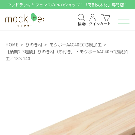
ウッドデッキとフェンスのPROショップ！「高耐久木材」専門店！
カート
検索
ログイン
HOME
ひのき材
モクボーAAC40EC防腐加工
【納期2-3週間】ひのき材（節付き）・モクボーAAC40EC防腐加
工／18×140