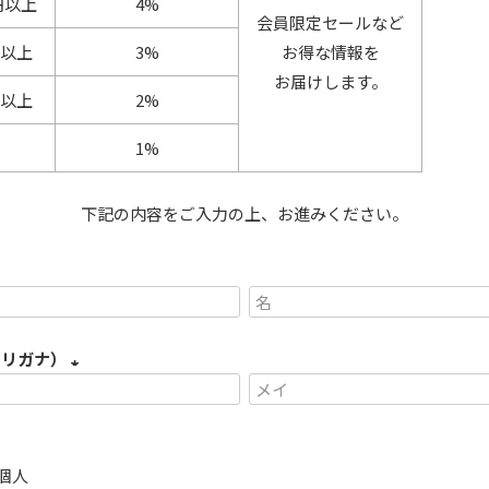
円以上
4%
会員限定セールなど
円以上
3%
お得な情報を
お届けします。
円以上
2%
1%
下記の内容をご入力の上、お進みください。
フリガナ）
(
必
須
個人
)