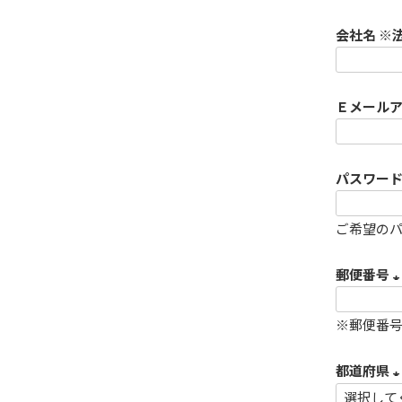
必
会社名 ※
須
)
Ｅメール
パスワー
ご希望のパ
郵便番号
(
※郵便番
都道府県
)