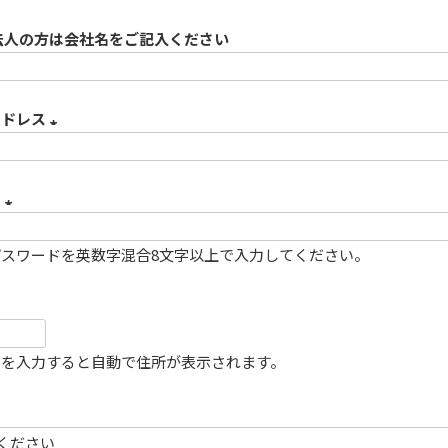
法人の方は会社名をご記入ください
アドレス
(
必
ド
須
(
)
スワードを英数字混合8文字以上で入力してください。
必
須
)
号を入力すると自動で住所が表示されます。
必
須