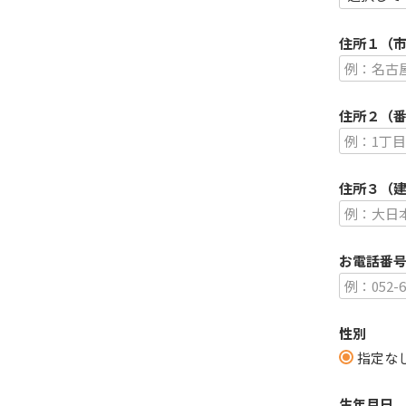
(
住所１（
)
住所２（
住所３（
お電話番
性別
指定な
生年月日