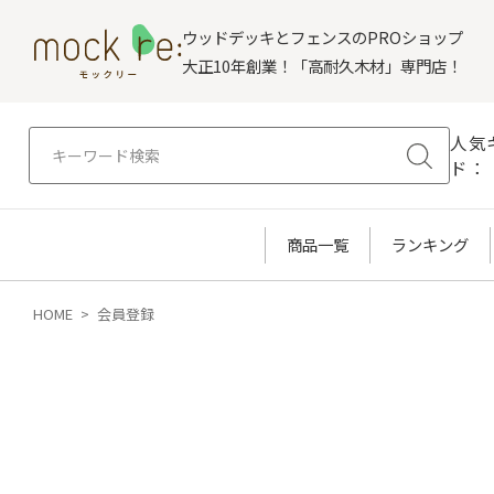
ウッドデッキとフェンスのPROショップ
大正10年創業！「高耐久木材」専門店！
人気
ド：
商品一覧
ランキング
HOME
会員登録