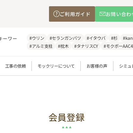
ご利用ガイド
お問い合わ
#ウリン
#セランガンバツ
#イタウバ
#杉
#ka
キーワー
#アルミ支柱
#枕木
#タナリスCY
#モクボーAAC4
工事の依頼
モックリーについて
お客様の声
シミュ
会員登録