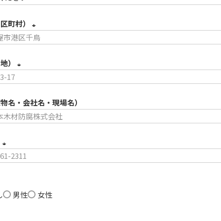
必
市区町村）
須
(
必
番地）
須
(
)
必
建物名・会社名・現場名）
須
)
号
(
必
須
し
男性
女性
)