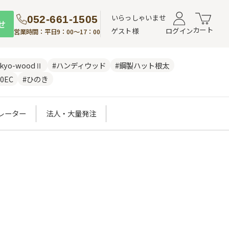
いらっしゃいませ
052-661-1505
せ
カート
ゲスト様
ログイン
営業時間：平日9：00～17：00
nkyo-woodⅡ
#ハンディウッド
#鋼製ハット根太
0EC
#ひのき
レーター
法人・大量発注