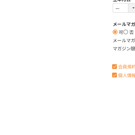
メールマ
可
否
メールマ
マガジン
会員規
個人情