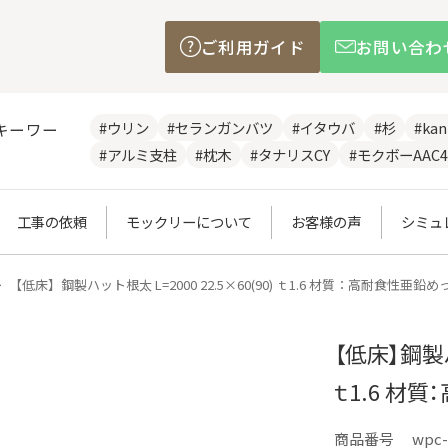
ご利用ガイド
お問い合わ
#ウリン
#セランガンバツ
#イタウバ
#杉
#ka
キーワー
#アルミ支柱
#枕木
#タナリスCY
#モクボーAAC4
工事の依頼
モックリーについて
お客様の声
シミュ
【低床】鋼製ハット根太 L=2000 22.5×60(90) ｔ1.6 材質：高耐食性亜鉛
【低床】鋼製ハッ
ｔ1.6 材
商品番号
wpc-