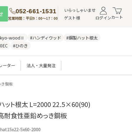
いらっしゃいませ
052-661-1531
せ
カート
ゲスト様
ログイン
営業時間：平日9：00～17：00
nkyo-woodⅡ
#ハンディウッド
#鋼製ハット根太
0EC
#ひのき
レーター
法人・大量発注
めっき鋼板
ト根太 L=2000 22.5×60(90)
質：高耐食性亜鉛めっき鋼板
hat15x22-5x60-2000