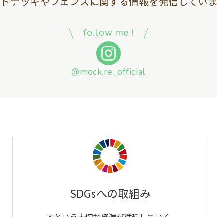
ッドデッキやフェンスに関する情報を
発信していま
follow me !
@mock.re_official
SDGsへの取組み
木という大切な資源が循環していく