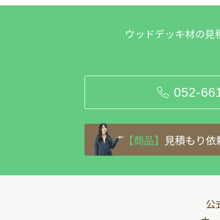
ウッドデッキ材の見
052-66
【商品】
見積もり依
公