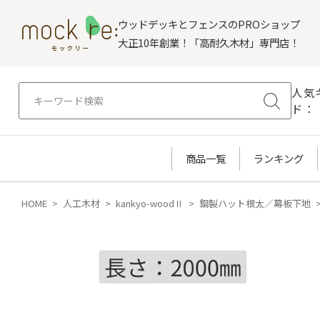
ウッドデッキとフェンスのPROショップ
大正10年創業！「高耐久木材」専門店！
人気
ド：
商品一覧
ランキング
HOME
人工木材
kankyo-woodⅡ
鋼製ハット根太／幕板下地