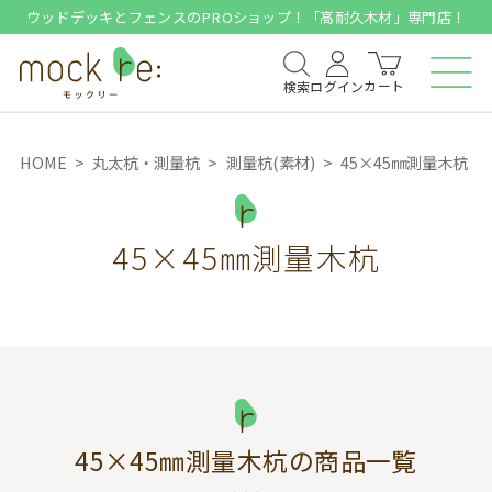
ウッドデッキとフェンスのPROショップ！「高耐久木材」専門店！
カート
検索
ログイン
HOME
丸太杭・測量杭
測量杭(素材)
45×45㎜測量木杭
45×45㎜測量木杭
45×45㎜測量木杭
の商品一覧