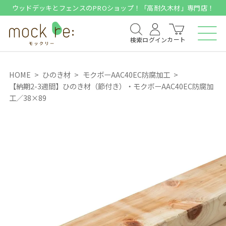
ウッドデッキとフェンスのPROショップ！「高耐久木材」専門店！
カート
検索
ログイン
HOME
ひのき材
モクボーAAC40EC防腐加工
【納期2-3週間】ひのき材（節付き）・モクボーAAC40EC防腐加
工／38×89