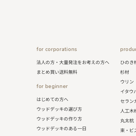
for corporations
produ
法人の方・大量発注をお考えの方へ
ひのき
まとめ買い送料無料
杉材
ウリン
for beginner
イタウ
はじめての方へ
セラン
ウッドデッキの選び方
人工木
ウッドデッキの作り方
丸太杭
ウッドデッキのある一日
束・ビ