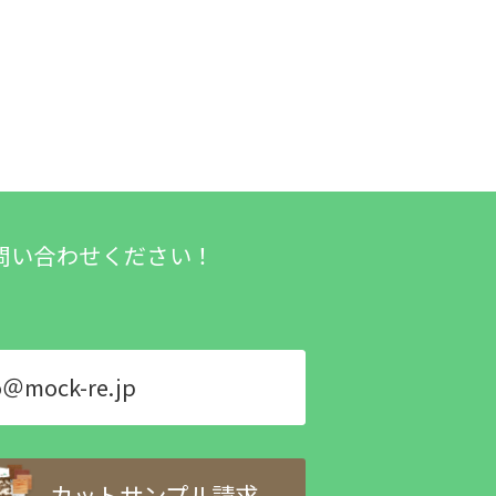
問い合わせください！
o＠mock-re.jp
カットサンプル請求