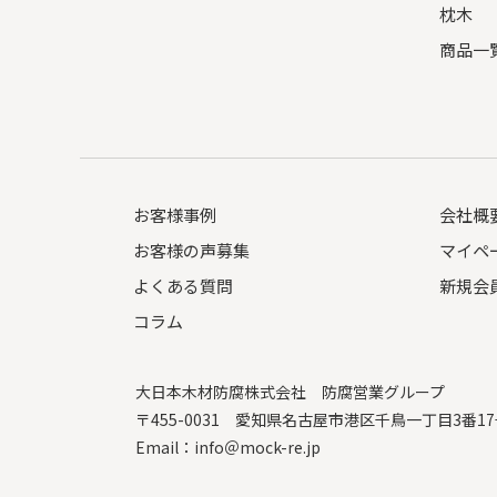
枕木
商品一
お客様事例
会社概
お客様の声募集
マイペ
よくある質問
新規会
コラム
大日本木材防腐株式会社
防腐営業グループ
〒455-0031 愛知県名古屋市港区千鳥一丁目3番1
Email：
info＠mock-re.jp