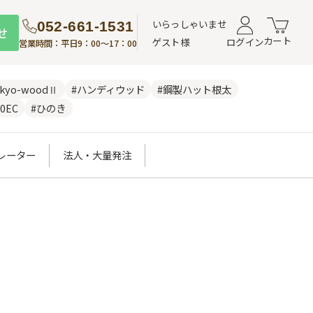
いらっしゃいませ
052-661-1531
せ
カート
ゲスト様
ログイン
営業時間：平日9：00～17：00
nkyo-woodⅡ
#ハンディウッド
#鋼製ハット根太
0EC
#ひのき
レーター
法人・大量発注