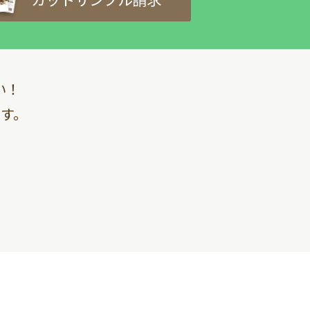
い！
す。