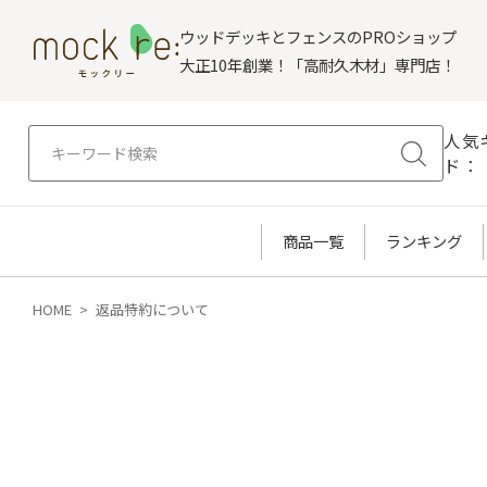
ウッドデッキとフェンスのPROショップ
大正10年創業！「高耐久木材」専門店！
人気
ド：
商品一覧
ランキング
HOME
返品特約について