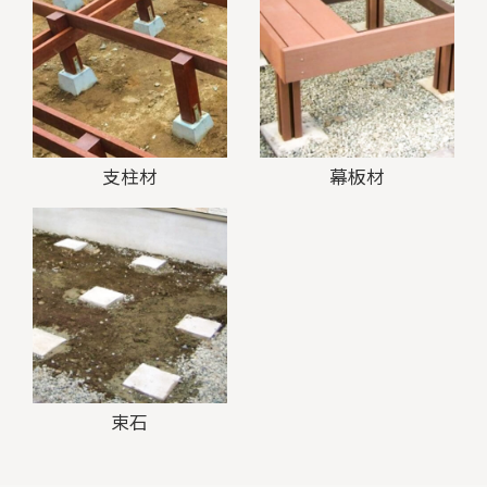
支柱材
幕板材
束石