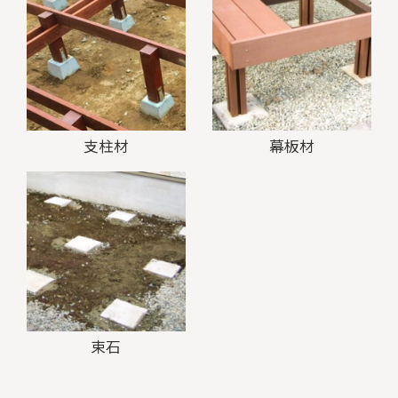
支柱材
幕板材
束石