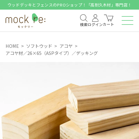
ウッドデッキとフェンスのPROショップ！「高耐久木材」専門店！
カート
検索
ログイン
HOME
ソフトウッド
アコヤ
アコヤ材／26×65（ASPタイプ）／デッキング