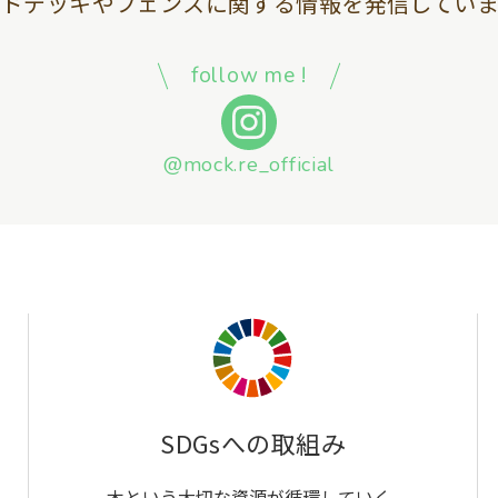
ッドデッキやフェンスに関する情報を
発信していま
follow me !
@mock.re_official
SDGsへの取組み
木という大切な資源が循環していく