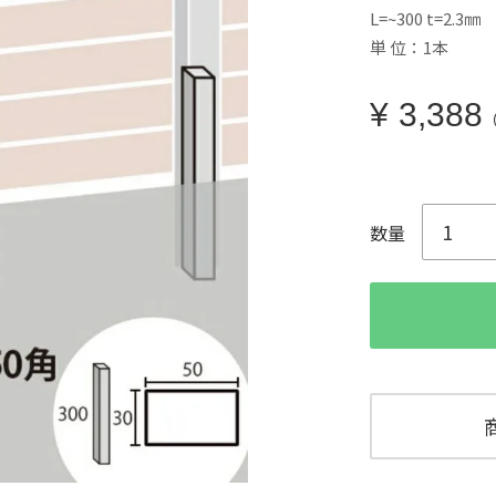
L=~300 t=2.3㎜
単 位：1本
¥
3,388