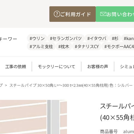
ご利用ガイド
お問い合わ
#ウリン
#セランガンバツ
#イタウバ
#杉
#ka
キーワー
#アルミ支柱
#枕木
#タナリスCY
#モクボーAAC4
工事の依頼
モックリーについて
お客様の声
シミュ
プ
スチールパイプ 30×50角 L=～300 t=2.3㎜(40×55角柱用) 色：シルバー
スチールパイプ
(40×55角
商品番号
alum