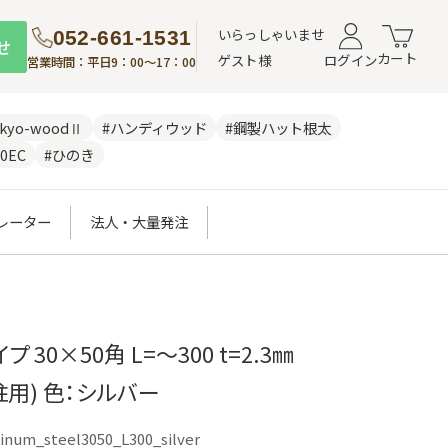
いらっしゃいませ
052-661-1531
せ
カート
ゲスト様
ログイン
営業時間：平日9：00～17：00
nkyo-woodⅡ
#ハンディウッド
#鋼製ハット根太
0EC
#ひのき
レーター
法人・大量発注
 30×50角 L=～300 t=2.3㎜
柱用) 色：シルバー
inum_steel3050_L300_silver