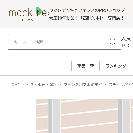
ウッドデッキとフェンスのPROショップ
大正10年創業！「高耐久木材」専門店！
人気
ド：
商品一覧
ランキング
HOME
ビス・束石・塗料
フェンス用アルミ支柱
スチールパイ