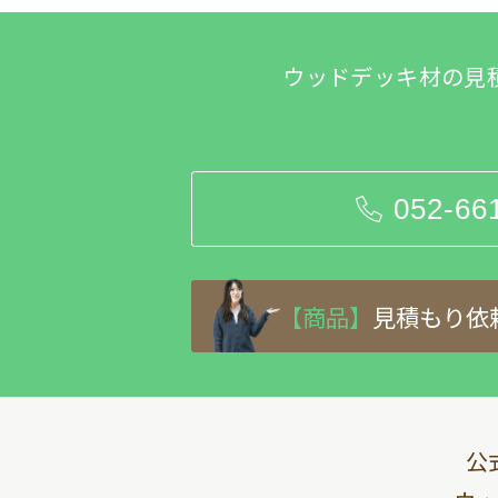
ウッドデッキ材の見
052-66
【商品】
見積もり依
公