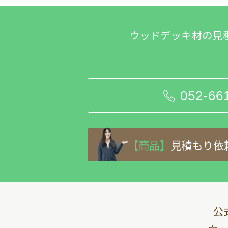
ウッドデッキ材の見
052-66
【商品】
見積もり依
公