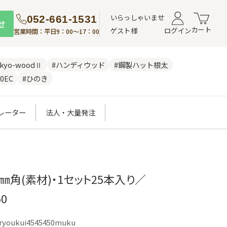
いらっしゃいませ
052-661-1531
せ
カート
ゲスト様
ログイン
営業時間：平日9：00～17：00
nkyo-woodⅡ
#ハンディウッド
#鋼製ハット根太
0EC
#ひのき
レーター
法人・大量発注
㎜角(素材)・1セット25本入り／
0
ryoukui4545450muku