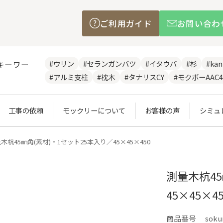
ご利用ガイド
お問い合わ
#ウリン
#セランガンバツ
#イタウバ
#杉
#ka
キーワー
#アルミ支柱
#枕木
#タナリスCY
#モクボーAAC4
工事の依頼
モックリーについて
お客様の声
シミュ
木杭45㎜角(素材)・1セット25本入り／45×45×450
測量木杭45
45×45×45
商品番号
soku