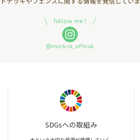
ッドデッキやフェンスに関する情報を
発信していま
follow me !
@mock.re_official
SDGsへの取組み
木という大切な資源が循環していく