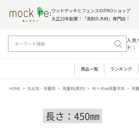
ウッドデッキとフェンスのPROショップ
大正10年創業！「高耐久木材」専門店！
人気
ド：
商品一覧
ランキング
HOME
丸太杭・測量杭
測量杭(素材)
45×45㎜測量木杭
測量