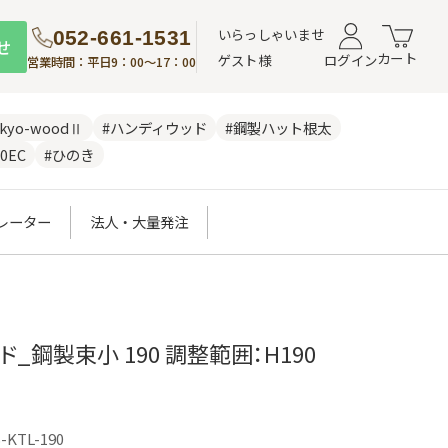
いらっしゃいませ
052-661-1531
せ
カート
ゲスト様
ログイン
営業時間：平日9：00～17：00
nkyo-woodⅡ
#ハンディウッド
#鋼製ハット根太
0EC
#ひのき
レーター
法人・大量発注
ド_鋼製束小 190 調整範囲：H190
-KTL-190