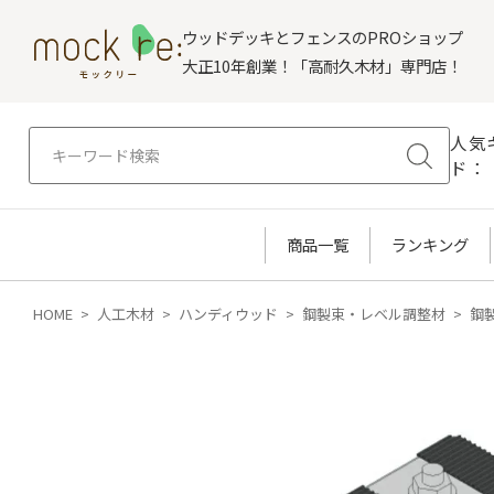
ウッドデッキとフェンスのPROショップ
大正10年創業！「高耐久木材」専門店！
人気
ド：
商品一覧
ランキング
HOME
人工木材
ハンディウッド
鋼製束・レベル調整材
鋼