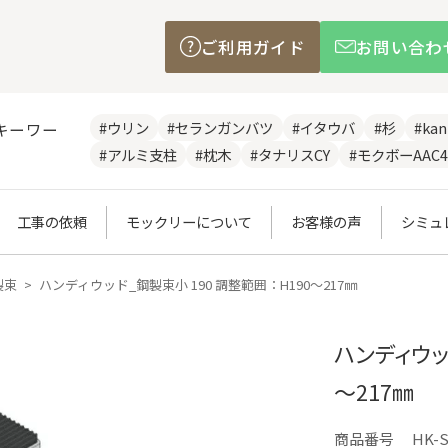
ご利用ガイド
お問い合わ
#ウリン
#セランガンバツ
#イタウバ
#杉
#ka
キーワー
#アルミ支柱
#枕木
#タナリスCY
#モクボーAAC4
工事の依頼
モックリーについて
お客様の声
シミュ
製束
ハンディウッド_鋼製束小 190 調整範囲：H190～217㎜
ハンディウッ
～217㎜
商品番号
HK-S