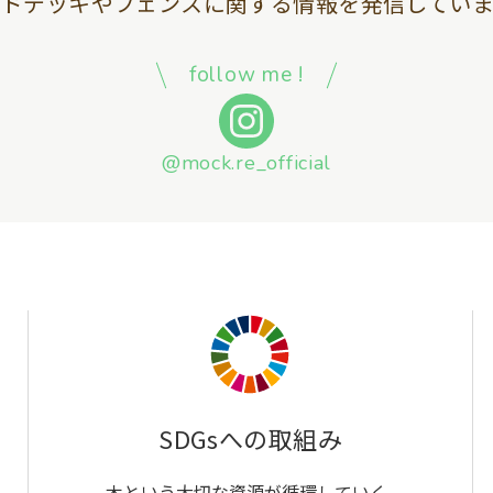
ッドデッキやフェンスに関する情報を
発信していま
follow me !
@mock.re_official
SDGsへの取組み
木という大切な資源が循環していく