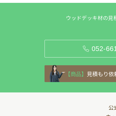
ウッドデッキ材の見
052-66
【商品】
見積もり依
公