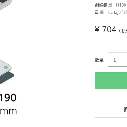
調整範囲：H190
重 量：0.5kg／1
¥
704
税