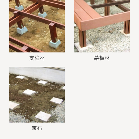
支柱材
幕板材
束石