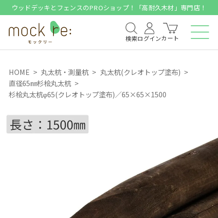
ウッドデッキとフェンスのPROショップ！「高耐久木材」専門店！
カート
検索
ログイン
HOME
丸太杭・測量杭
丸太杭(クレオトップ塗布)
直径65㎜杉桧丸太杭
杉桧丸太杭φ65(クレオトップ塗布)／65×65×1500