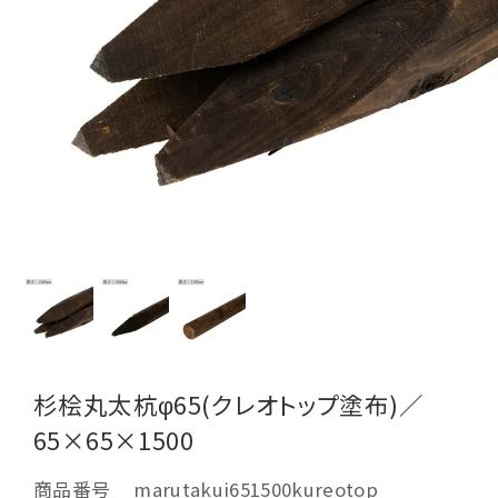
杉桧丸太杭φ65(クレオトップ塗布)／
65×65×1500
商品番号
marutakui651500kureotop