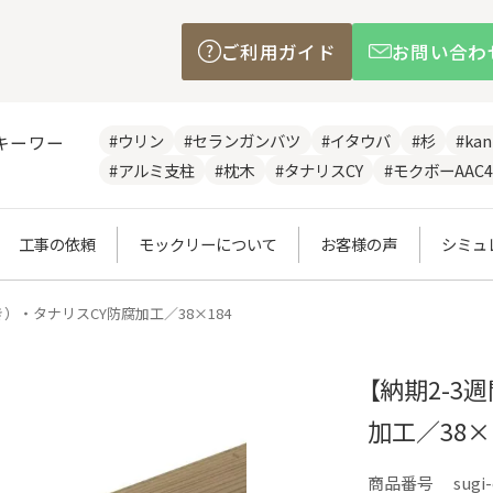
ご利用ガイド
お問い合わ
#ウリン
#セランガンバツ
#イタウバ
#杉
#ka
キーワー
#アルミ支柱
#枕木
#タナリスCY
#モクボーAAC4
工事の依頼
モックリーについて
お客様の声
シミュ
）・タナリスCY防腐加工／38×184
【納期2-3
加工／38×
商品番号
sugi