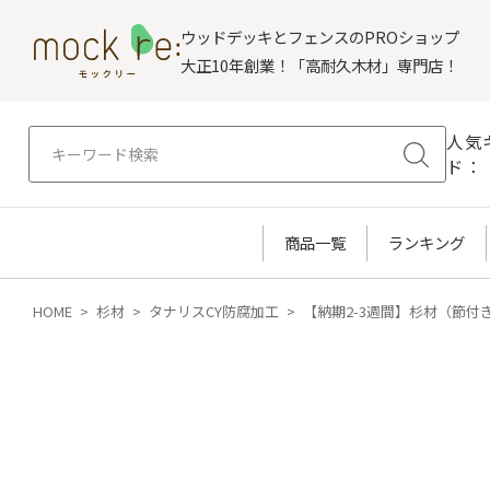
ウッドデッキとフェンスのPROショップ
大正10年創業！「高耐久木材」専門店！
人気
ド：
商品一覧
ランキング
HOME
杉材
タナリスCY防腐加工
【納期2-3週間】杉材（節付き