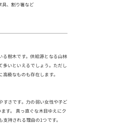
家具、割り箸など
いる樹木です。供給源となる山林
て多いといえるでしょう。ただし
に高級なものも存在します。
やすさです。力の弱い女性や子ど
います。 真っ直ぐな木目ゆえにク
も支持される理由の1つです。