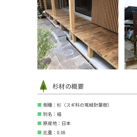
杉材の概要
樹種：杉（スギ科の常緑針葉樹）
別名：椙
原産地：日本
比重：0.38