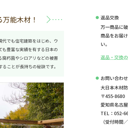
返品交換
る万能木材！
万一商品に
商品をお届け
現代でも住宅建築をはじめ、ウ
い。
ても豊富な実績を有する日本の
返品・交換
る腐朽菌やシロアリなどの被害
することが長持ちの秘訣です。
お問い合わ
大日本木材
〒455-8680
愛知県名古屋
TEL：052-66
（受付時間／平