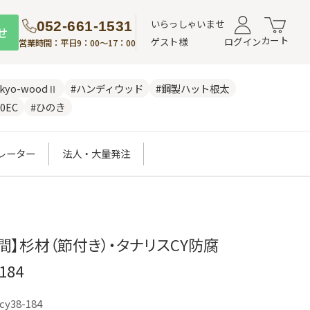
いらっしゃいませ
052-661-1531
せ
カート
ゲスト様
ログイン
営業時間：平日9：00～17：00
nkyo-woodⅡ
#ハンディウッド
#鋼製ハット根太
0EC
#ひのき
レーター
法人・大量発注
週間】杉材（節付き）・タナリスCY防腐
184
-cy38-184