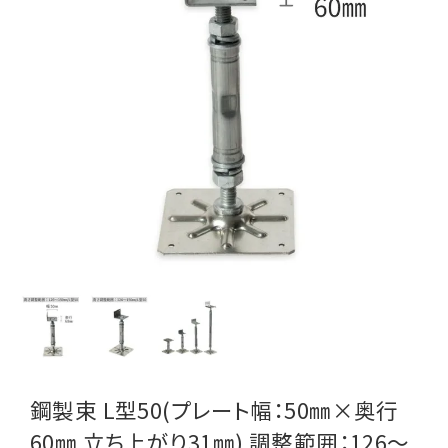
鋼製束 L型50(プレート幅：50㎜×奥行
60㎜ 立ち上がり31㎜) 調整範囲：126～