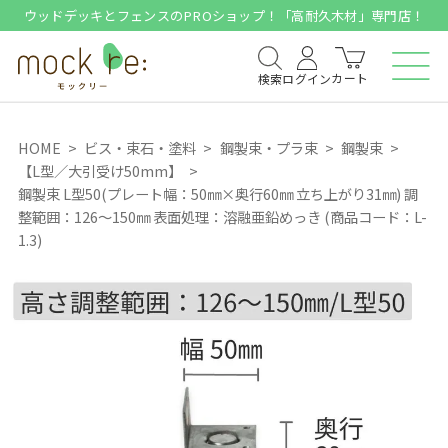
ウッドデッキとフェンスのPROショップ！「高耐久木材」専門店！
カート
検索
ログイン
HOME
ビス・束石・塗料
鋼製束・プラ束
鋼製束
【L型／大引受け50mm】
鋼製束 L型50(プレート幅：50㎜×奥行60㎜ 立ち上がり31㎜) 調
整範囲：126～150㎜ 表面処理：溶融亜鉛めっき (商品コード：L-
1.3)