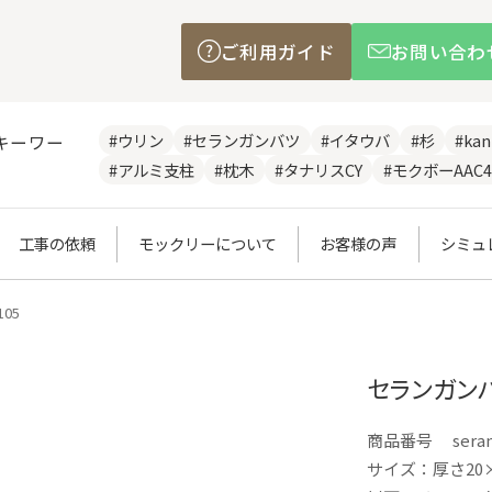
ご利用ガイド
お問い合わ
#ウリン
#セランガンバツ
#イタウバ
#杉
#ka
キーワー
#アルミ支柱
#枕木
#タナリスCY
#モクボーAAC4
工事の依頼
モックリーについて
お客様の声
シミュ
05
セランガンバ
商品番号
sera
サイズ：厚さ20×