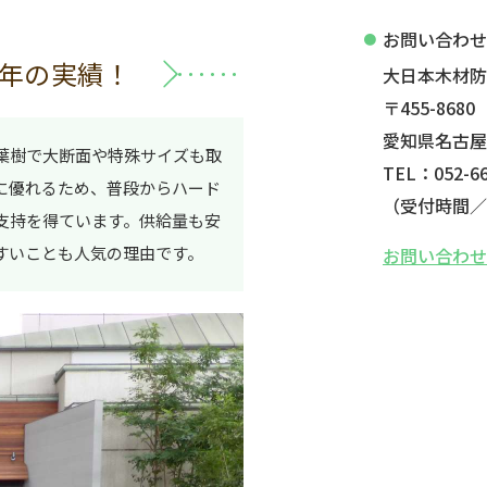
お問い合わ
年の実績！
大日本木材
〒455-8680
愛知県名古屋
葉樹で大断面や特殊サイズも取
TEL：052-66
に優れるため、普段からハード
（受付時間／平
支持を得ています。供給量も安
すいことも人気の理由です。
お問い合わ