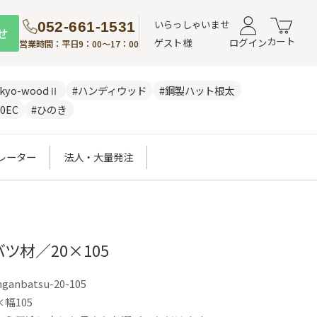
いらっしゃいませ
052-661-1531
せ
カート
ゲスト様
ログイン
営業時間：平日9：00～17：00
nkyo-woodⅡ
#ハンディウッド
#鋼製ハット根太
0EC
#ひのき
レーター
法人・大量発注
ツ材／20×105
nganbatsu-20-105
幅105