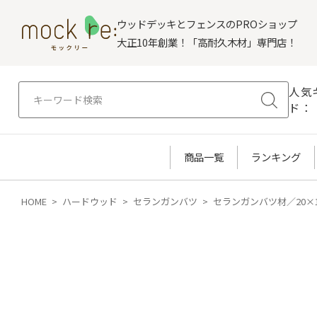
ウッドデッキとフェンスのPROショップ
大正10年創業！「高耐久木材」専門店！
人気
ド：
商品一覧
ランキング
HOME
ハードウッド
セランガンバツ
セランガンバツ材／20×1