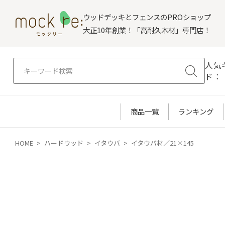
ウッドデッキとフェンスのPROショップ
大正10年創業！「高耐久木材」専門店！
人気
ド：
商品一覧
ランキング
HOME
ハードウッド
イタウバ
イタウバ材／21×145