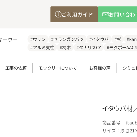
ご利用ガイド
お問い合わ
#ウリン
#セランガンバツ
#イタウバ
#杉
#ka
キーワー
#アルミ支柱
#枕木
#タナリスCY
#モクボーAAC4
工事の依頼
モックリーについて
お客様の声
シミュ
イタウバ材／
商品番号
itau
サイズ：厚さ21×