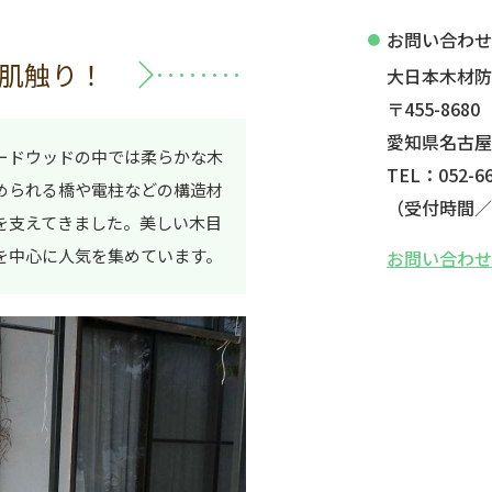
お問い合わ
肌触り！
大日本木材
〒455-8680
愛知県名古屋
ードウッドの中では柔らかな木
TEL：052-66
められる橋や電柱などの構造材
（受付時間／平
を支えてきました。美しい木目
を中心に人気を集めています。
お問い合わ