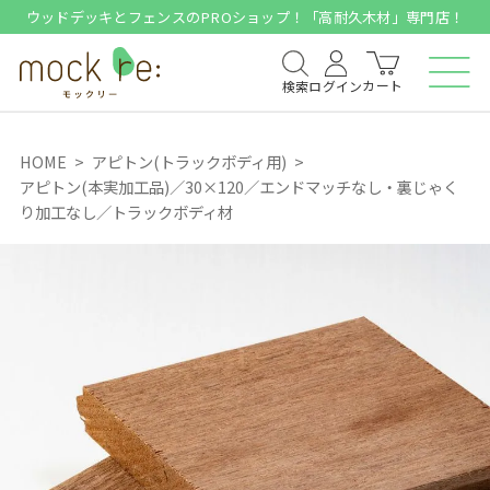
ウッドデッキとフェンスのPROショップ！「高耐久木材」専門店！
カート
検索
ログイン
HOME
アピトン(トラックボディ用)
アピトン(本実加工品)／30×120／エンドマッチなし・裏じゃく
り加工なし／トラックボディ材