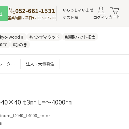
いらっしゃいませ
052-661-1531
せ
カート
ゲスト様
ログイン
営業時間：平日9：00～17：00
nkyo-woodⅡ
#ハンディウッド
#鋼製ハット根太
0EC
#ひのき
レーター
法人・大量発注
40×40 ｔ3㎜ L=～4000㎜
inum_l4040_L4000_color
㎜