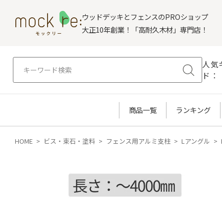
ウッドデッキとフェンスのPROショップ
大正10年創業！「高耐久木材」専門店！
人気
ド：
商品一覧
ランキング
HOME
ビス・束石・塗料
フェンス用アルミ支柱
Lアングル