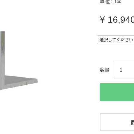
単 位：1本
¥
16,94