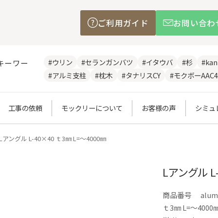
ご利用ガイド
お問い合わ
#ウリン
#セランガンバツ
#イタウバ
#杉
#ka
キーワー
#アルミ支柱
#枕木
#タナリスCY
#モクボーAAC4
工事の依頼
モックリーについて
お客様の声
シミュ
Lアングル L-40×40 ｔ3㎜ L=～4000㎜
Lアングル L-
商品番号
alum
ｔ3㎜ L=～4000