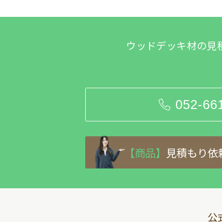
ウッドデッキ材の見
052-66
【商品】
見積もり依
公