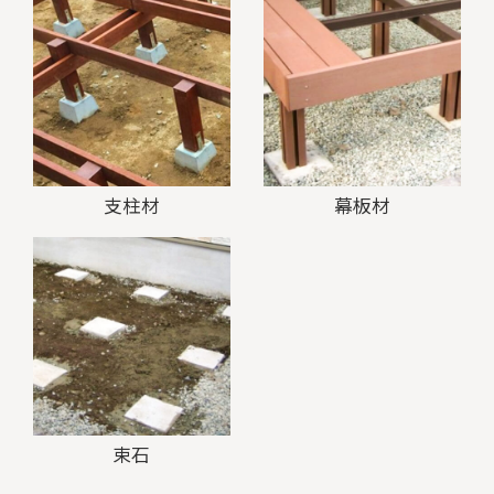
支柱材
幕板材
束石