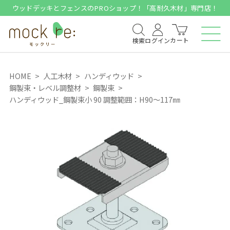
ウッドデッキとフェンスのPROショップ！「高耐久木材」専門店！
カート
検索
ログイン
HOME
人工木材
ハンディウッド
鋼製束・レベル調整材
鋼製束
ハンディウッド_鋼製束小 90 調整範囲：H90～117㎜