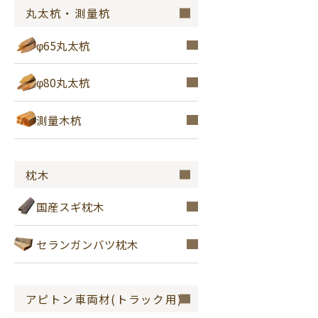
丸太杭・測量杭
φ65丸太杭
φ80丸太杭
測量木杭
枕木
国産スギ枕木
セランガンバツ枕木
アピトン車両材(トラック用)