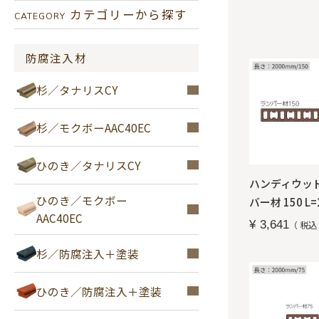
カテゴリーから探す
CATEGORY
防腐注入材
杉／タナリスCY
杉／モクボーAAC40EC
ひのき／タナリスCY
ハンディウッ
ひのき／モクボー
バー材 150 L=
AAC40EC
¥
3,641
税込
杉／防腐注入＋塗装
ひのき／防腐注入＋塗装