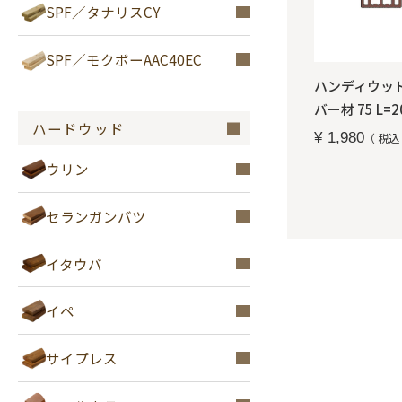
SPF／タナリスCY
SPF／モクボーAAC40EC
ハンディウッ
バー材 75 L=2
ハードウッド
¥
1,980
税込
ウリン
セランガンバツ
イタウバ
イペ
サイプレス