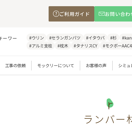
ご利用ガイド
お問い合わ
#ウリン
#セランガンバツ
#イタウバ
#杉
#ka
キーワー
#アルミ支柱
#枕木
#タナリスCY
#モクボーAAC4
工事の依頼
モックリーについて
お客様の声
シミュ
ランバー