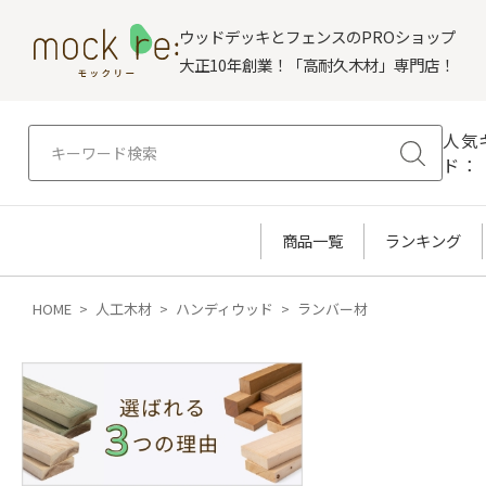
ウッドデッキとフェンスのPROショップ
大正10年創業！「高耐久木材」専門店！
人気
ド：
商品一覧
ランキング
HOME
人工木材
ハンディウッド
ランバー材