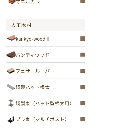
マニルカラ
人工木材
kankyo-woodⅡ
ハンディウッド
フェザールーバー
鋼製ハット根太
鋼製束（ハット型根太用）
プラ束（マルチポスト）