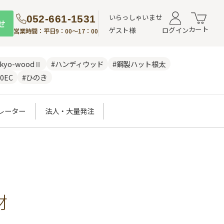
いらっしゃいませ
052-661-1531
せ
カート
ゲスト様
ログイン
営業時間：平日9：00～17：00
nkyo-woodⅡ
#ハンディウッド
#鋼製ハット根太
0EC
#ひのき
レーター
法人・大量発注
材