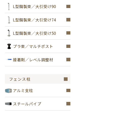
L型鋼製束／大引受け90
L型鋼製束／大引受け74
L型鋼製束／大引受け50
プラ束／マルチポスト
接着剤／レベル調整材
フェンス柱
アルミ支柱
スチールパイプ