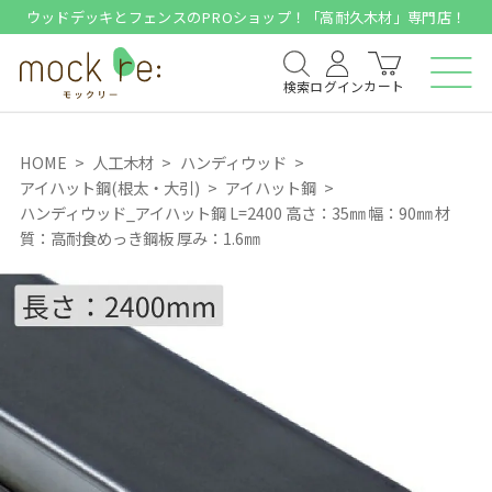
ウッドデッキとフェンスのPROショップ！「高耐久木材」専門店！
カート
検索
ログイン
HOME
人工木材
ハンディウッド
アイハット鋼(根太・大引)
アイハット鋼
ハンディウッド_アイハット鋼 L=2400 高さ：35㎜ 幅：90㎜ 材
質：高耐食めっき鋼板 厚み：1.6㎜