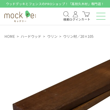
ウッドデッキとフェンスのPROショップ！「高耐久木材」専門店！
カート
検索
ログイン
HOME
ハードウッド
ウリン
ウリン材／20×105