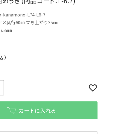
っき (商品コード：L-6.7)
a-kanamono-L74-L6-7
㎜×奥行60㎜ 立ち上がり35㎜
755㎜
込
カートに入れる