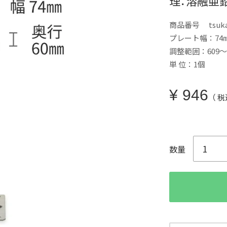
理：溶融亜鉛め
商品番号
tsuk
プレート幅：74
調整範囲：609～
単 位：1個
¥
946
税