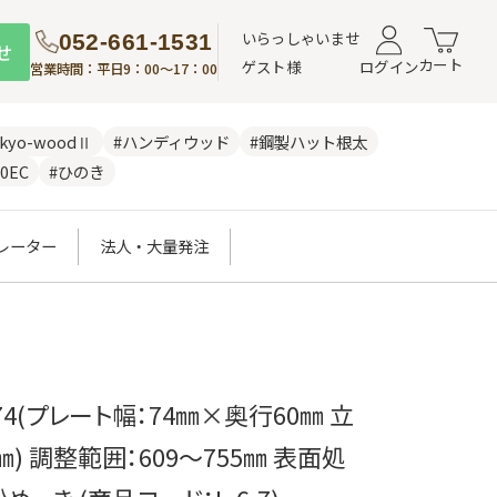
いらっしゃいませ
052-661-1531
せ
カート
ゲスト様
ログイン
営業時間：平日9：00～17：00
nkyo-woodⅡ
#ハンディウッド
#鋼製ハット根太
0EC
#ひのき
レーター
法人・大量発注
74(プレート幅：74㎜×奥行60㎜ 立
㎜) 調整範囲：609～755㎜ 表面処