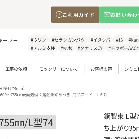
ご利用ガイド
お問い合わ
#ウリン
#セランガンバツ
#イタウバ
#杉
#ka
キーワー
#アルミ支柱
#枕木
#タナリスCY
#モクボーAAC4
工事の依頼
モックリーについて
お客様の声
シミュ
引受け74mm】
09～755㎜ 表面処理：溶融亜鉛めっき (商品コード：L-6.7)
鋼製束 L型
ち上がり35