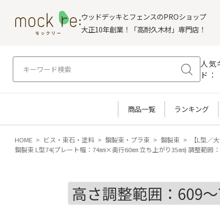
ウッドデッキとフェンスのPROショップ
大正10年創業！「高耐久木材」専門店！
人気
ド：
商品一覧
ランキング
HOME
ビス・束石・塗料
鋼製束・プラ束
鋼製束
【L型／大
鋼製束 L型74(プレート幅：74㎜×奥行60㎜ 立ち上がり35㎜) 調整範囲：6