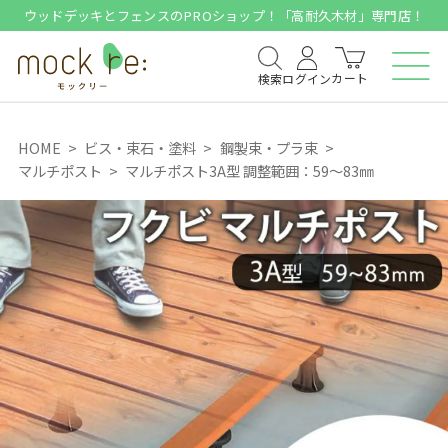
ウッドデッキとフェンスのPROショップ！「高耐久木材」専門店！
カート
検索
ログイン
HOME
ビス・束石・塗料
鋼製束・プラ束
マルチポスト
マルチポスト3A型 調整範囲：59～83㎜