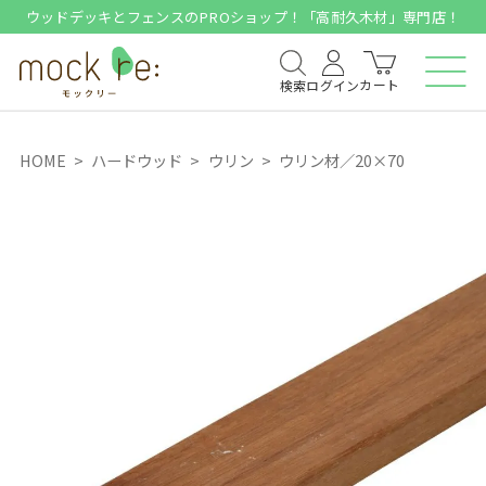
ウッドデッキとフェンスのPROショップ！「高耐久木材」専門店！
カート
検索
ログイン
HOME
ハードウッド
ウリン
ウリン材／20×70