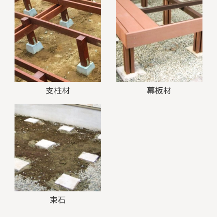
支柱材
幕板材
束石