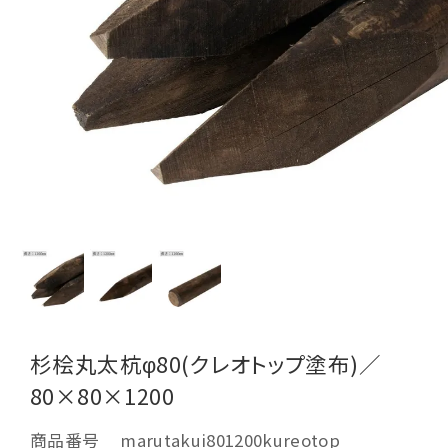
杉桧丸太杭φ80(クレオトップ塗布)／
80×80×1200
商品番号
marutakui801200kureotop