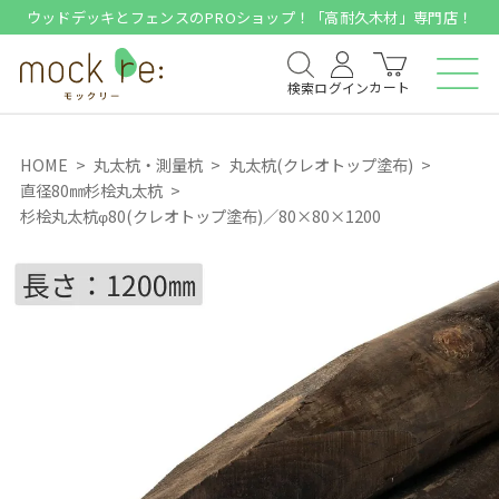
ウッドデッキとフェンスのPROショップ！「高耐久木材」専門店！
カート
検索
ログイン
HOME
丸太杭・測量杭
丸太杭(クレオトップ塗布)
直径80㎜杉桧丸太杭
杉桧丸太杭φ80(クレオトップ塗布)／80×80×1200