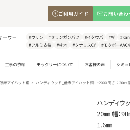
ご利用ガイド
お問い合わ
#ウリン
#セランガンバツ
#イタウバ
#杉
#ka
キーワー
#アルミ支柱
#枕木
#タナリスCY
#モクボーAAC4
工事の依頼
モックリーについて
お客様の声
シミュ
低床アイハット鋼
ハンディウッド_低床アイハット鋼 L=2000 高さ：20㎜
ハンディウッ
20㎜ 幅：
1.6㎜