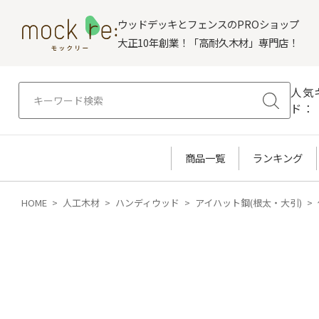
ウッドデッキとフェンスのPROショップ
大正10年創業！「高耐久木材」専門店！
人気
ド：
商品一覧
ランキング
HOME
人工木材
ハンディウッド
アイハット鋼(根太・大引)