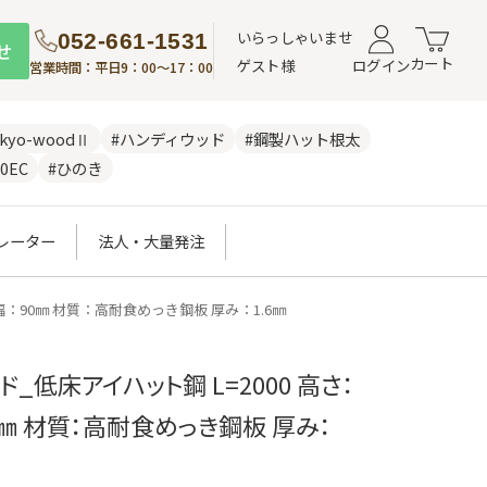
いらっしゃいませ
052-661-1531
せ
カート
ゲスト様
ログイン
営業時間：平日9：00～17：00
nkyo-woodⅡ
#ハンディウッド
#鋼製ハット根太
0EC
#ひのき
レーター
法人・大量発注
 幅：90㎜ 材質：高耐食めっき鋼板 厚み：1.6㎜
ド_低床アイハット鋼 L=2000 高さ：
90㎜ 材質：高耐食めっき鋼板 厚み：