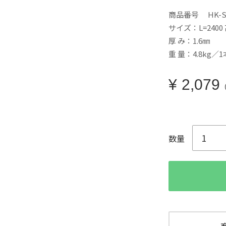
商品番号
HK-S
サイズ：L=2400
厚 み：1.6㎜
重 量：4.8kg／1
¥
2,079