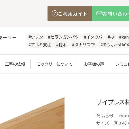
ご利用ガイド
お問い合わ
#ウリン
#セランガンバツ
#イタウバ
#杉
#ka
キーワー
#アルミ支柱
#枕木
#タナリスCY
#モクボーAAC4
工事の依頼
モックリーについて
お客様の声
シミュ
サイプレス材
商品番号
cypr
サイズ：厚さ40×