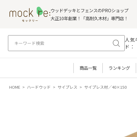
ウッドデッキとフェンスのPROショップ
大正10年創業！「高耐久木材」専門店！
人気
ド：
商品一覧
ランキング
HOME
ハードウッド
サイプレス
サイプレス材／40×150