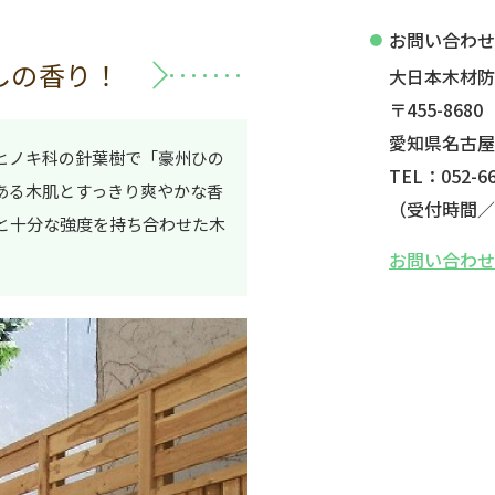
お問い合わ
しの香り！
大日本木材
〒455-8680
愛知県名古屋
ヒノキ科の針葉樹で「豪州ひの
TEL：052-66
ある木肌とすっきり爽やかな香
（受付時間／平
と十分な強度を持ち合わせた木
お問い合わ