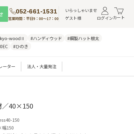
いらっしゃいませ
052-661-1531
せ
カート
ゲスト様
ログイン
営業時間：平日9：00～17：00
nkyo-woodⅡ
#ハンディウッド
#鋼製ハット根太
0EC
#ひのき
レーター
法人・大量発注
／40×150
ess40-150
幅150