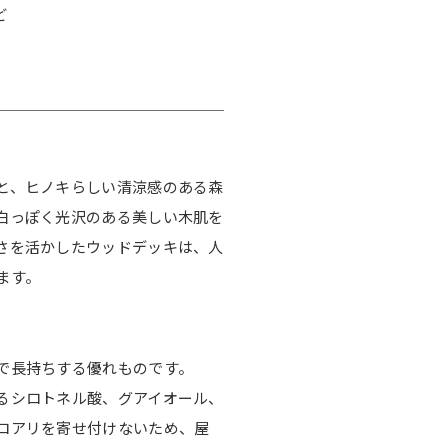
ど
と、ヒノキらしい清涼感のある森
白っぽく光沢のある美しい木肌を
さを活かしたウッドデッキは、人
ます。
で長持ちする優れものです。
るシロトネル酸、グアイオール、
ロアリを寄せ付けないため、屋