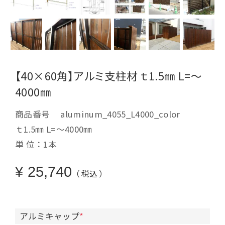
【40×60角】アルミ支柱材 ｔ1.5㎜ L=～
4000㎜
商品番号
aluminum_4055_L4000_color
ｔ1.5㎜ L=～4000㎜
単 位：1本
¥
25,740
税込
アルミキャップ