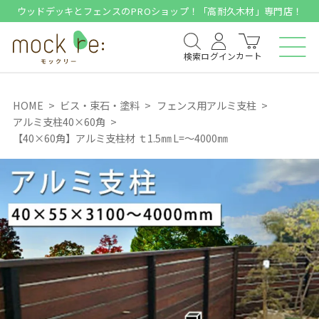
ウッドデッキとフェンスのPROショップ！「高耐久木材」専門店！
カート
検索
ログイン
HOME
ビス・束石・塗料
フェンス用アルミ支柱
アルミ支柱40×60角
【40×60角】アルミ支柱材 ｔ1.5㎜ L=～4000㎜