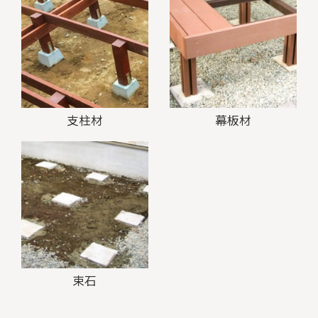
支柱材
幕板材
束石