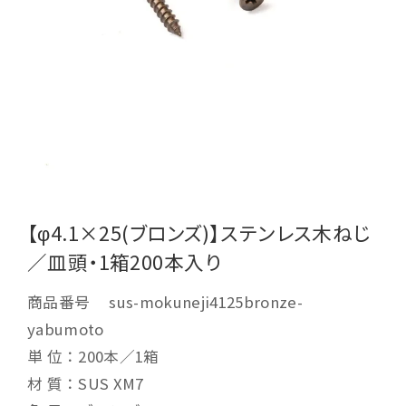
【φ4.1×25(ブロンズ)】ステンレス木ねじ
／皿頭・1箱200本入り
商品番号
sus-mokuneji4125bronze-
yabumoto
単 位：200本／1箱
材 質：SUS XM7