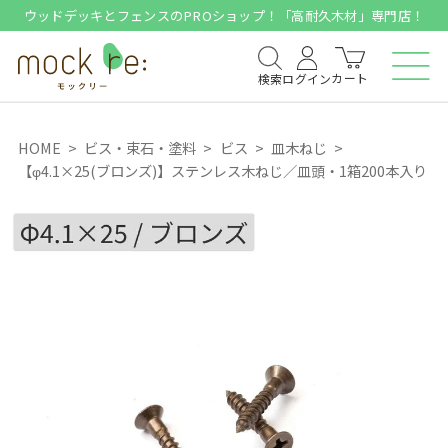
ウッドデッキとフェンスのPROショップ！「高耐久木材」専門店！
カート
検索
ログイン
HOME
ビス・束石・塗料
ビス
皿木ねじ
【φ4.1×25(ブロンズ)】ステンレス木ねじ／皿頭・1箱200本入り