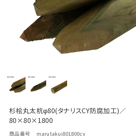
杉桧丸太杭φ80(タナリスCY防腐加工)／
80×80×1800
商品番号
marutakui801800cy