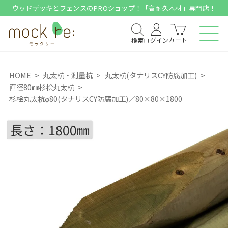
ウッドデッキとフェンスのPROショップ！「高耐久木材」専門店！
カート
検索
ログイン
HOME
丸太杭・測量杭
丸太杭(タナリスCY防腐加工)
直径80㎜杉桧丸太杭
杉桧丸太杭φ80(タナリスCY防腐加工)／80×80×1800