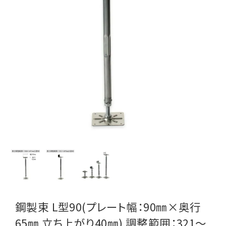
鋼製束 L型90(プレート幅：90㎜×奥行
65㎜ 立ち上がり40㎜) 調整範囲：321～