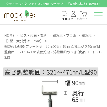
ウッドデッキとフェンスのPROショップ！「高耐久木材」専門店！
カート
検索
ログイン
HOME
ビス・束石・塗料
鋼製束・プラ束
鋼製束
【L型／大引受け90mm】
鋼製束 L型90(プレート幅：90㎜×奥行65㎜ 立ち上がり40㎜) 調
整範囲：321～471㎜ 表面処理：溶融亜鉛めっき (商品コード：L-
3.8)