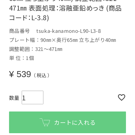
471㎜ 表面処理：溶融亜鉛めっき (商品
コード：L-3.8)
商品番号
tsuka-kanamono-L90-L3-8
プレート幅：90㎜×奥行65㎜ 立ち上がり40㎜
調整範囲：321～471㎜
単 位：1個
¥
539
税込
カートに入れる