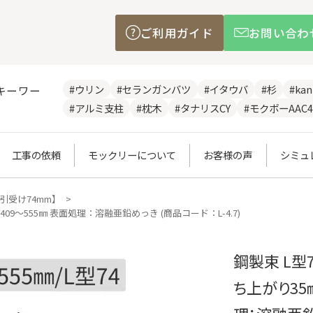
ご利用ガイド
お問い合わ
#ウリン
#セランガンバツ
#イタウバ
#杉
#ka
キーワー
#アルミ支柱
#枕木
#タナリスCY
#モクボーAAC4
工事の依頼
モックリーについて
お客様の声
シミュ
引受け74mm】
09～555㎜ 表面処理：溶融亜鉛めっき (商品コード：L-4.7)
鋼製束 L型
ち上がり35