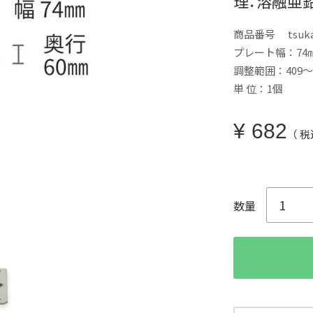
理：溶融亜鉛め
商品番号
tsuk
プレート幅：74
調整範囲：409～
単 位：1個
¥
682
税