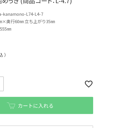
っき (商品コード：L-4.7)
a-kanamono-L74-L4-7
㎜×奥行60㎜ 立ち上がり35㎜
555㎜
込
カートに入れる