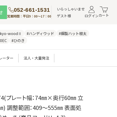
いらっしゃいませ
052-661-1531
せ
カート
ゲスト様
ログイン
営業時間：平日9：00～17：00
nkyo-woodⅡ
#ハンディウッド
#鋼製ハット根太
0EC
#ひのき
レーター
法人・大量発注
74(プレート幅：74㎜×奥行60㎜ 立
㎜) 調整範囲：409～555㎜ 表面処