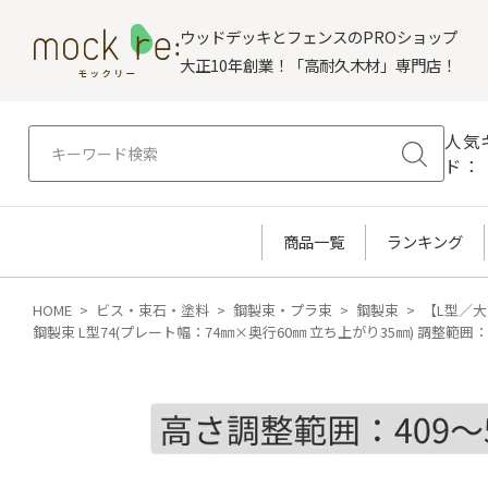
ウッドデッキとフェンスのPROショップ
大正10年創業！「高耐久木材」専門店！
人気
ド：
商品一覧
ランキング
HOME
ビス・束石・塗料
鋼製束・プラ束
鋼製束
【L型／大
鋼製束 L型74(プレート幅：74㎜×奥行60㎜ 立ち上がり35㎜) 調整範囲：4