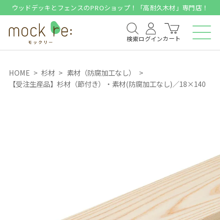
ウッドデッキとフェンスのPROショップ！「高耐久木材」専門店！
カート
検索
ログイン
HOME
杉材
素材（防腐加工なし）
【受注生産品】杉材（節付き）・素材(防腐加工なし)／18×140