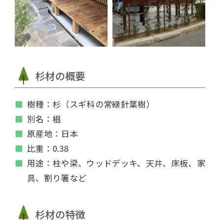
杉材の概要
樹種：杉（スギ科の常緑針葉樹）
別名：椙
原産地：日本
比重：0.38
用途：柱や梁、ウッドデッキ、天井、床板、家
具、割り箸など
杉材の特徴