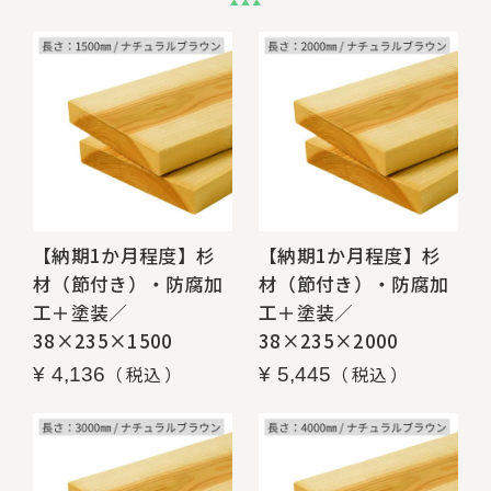
【納期1か月程度】杉
【納期1か月程度】杉
材（節付き）・防腐加
材（節付き）・防腐加
工＋塗装／
工＋塗装／
38×235×1500
38×235×2000
税込
税込
¥
4,136
¥
5,445