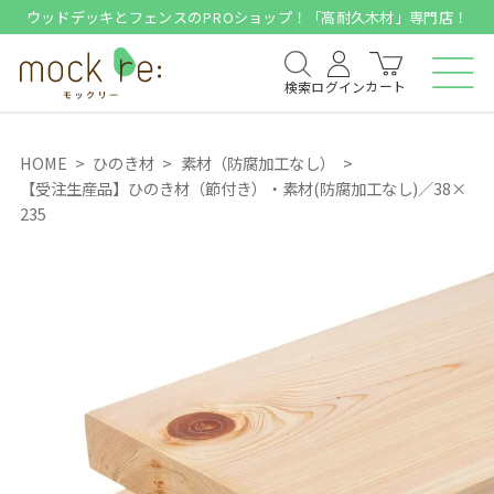
ウッドデッキとフェンスのPROショップ！「高耐久木材」専門店！
カート
検索
ログイン
HOME
ひのき材
素材（防腐加工なし）
【受注生産品】ひのき材（節付き）・素材(防腐加工なし)／38×
235