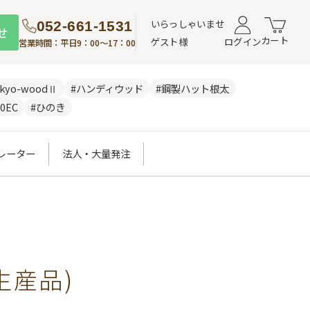
いらっしゃいませ
052-661-1531
せ
カート
ゲスト様
ログイン
営業時間：平日9：00～17：00
nkyo-woodⅡ
#ハンディウッド
#鋼製ハット根太
0EC
#ひのき
レーター
法人・大量発注
注生産品)