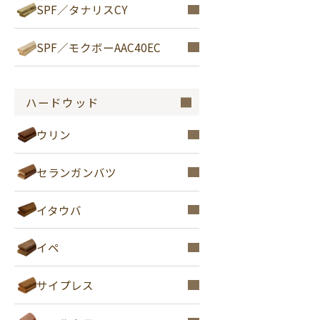
SPF／タナリスCY
SPF／モクボーAAC40EC
ハードウッド
ウリン
セランガンバツ
イタウバ
イペ
サイプレス