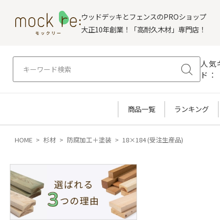
ウッドデッキとフェンスのPROショップ
大正10年創業！「高耐久木材」専門店！
人気
ド：
商品一覧
ランキング
HOME
杉材
防腐加工＋塗装
18×184 (受注生産品)