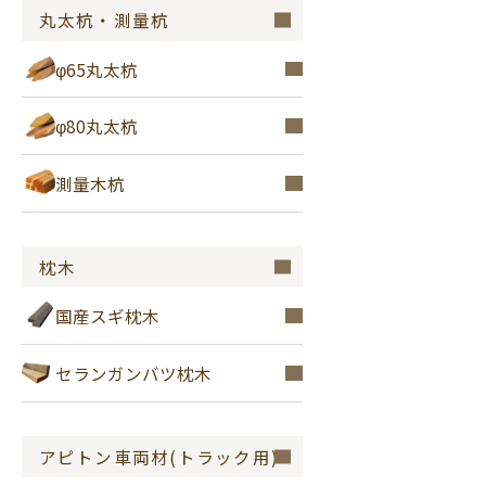
丸太杭・測量杭
φ65丸太杭
φ80丸太杭
測量木杭
枕木
国産スギ枕木
セランガンバツ枕木
アピトン車両材(トラック用)