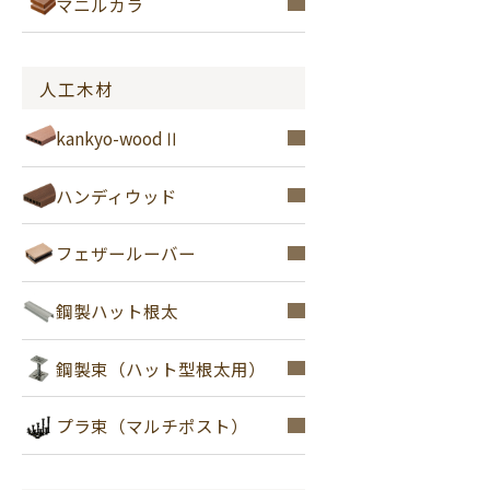
マニルカラ
人工木材
kankyo-woodⅡ
ハンディウッド
フェザールーバー
鋼製ハット根太
鋼製束（ハット型根太用）
プラ束（マルチポスト）