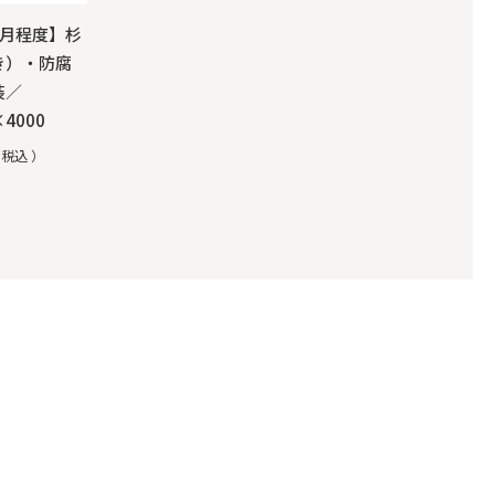
か月程度】杉
き）・防腐
装／
×4000
税込