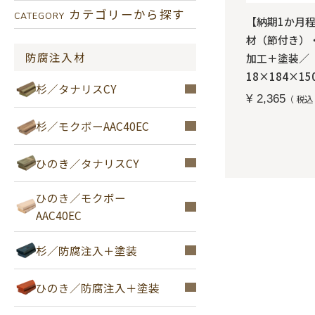
カテゴリーから探す
CATEGORY
【納期1か月
材（節付き）
防腐注入材
加工＋塗装／
18×184×15
杉／タナリスCY
¥
2,365
税込
杉／モクボーAAC40EC
ひのき／タナリスCY
ひのき／モクボー
AAC40EC
杉／防腐注入＋塗装
ひのき／防腐注入＋塗装