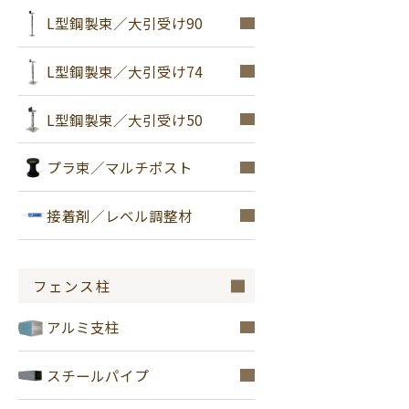
L型鋼製束／大引受け90
L型鋼製束／大引受け74
L型鋼製束／大引受け50
プラ束／マルチポスト
接着剤／レベル調整材
フェンス柱
アルミ支柱
スチールパイプ