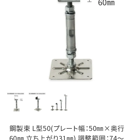
鋼製束 L型50(プレート幅：50㎜×奥行
60㎜ 立ち上がり31㎜) 調整範囲：74～