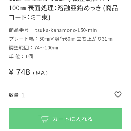
100㎜ 表面処理：溶融亜鉛めっき (商品
コード：ミニ束)
商品番号
tsuka-kanamono-L50-mini
プレート幅：50㎜×奥行60㎜ 立ち上がり31㎜
調整範囲：74～100㎜
単 位：1個
¥
748
税込
カートに入れる