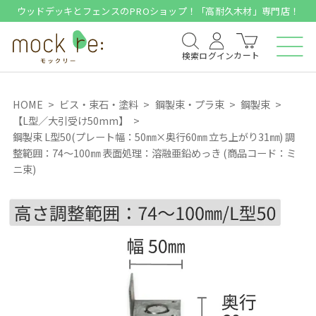
ウッドデッキとフェンスのPROショップ！「高耐久木材」専門店！
カート
検索
ログイン
HOME
ビス・束石・塗料
鋼製束・プラ束
鋼製束
【L型／大引受け50mm】
鋼製束 L型50(プレート幅：50㎜×奥行60㎜ 立ち上がり31㎜) 調
整範囲：74～100㎜ 表面処理：溶融亜鉛めっき (商品コード：ミ
ニ束)