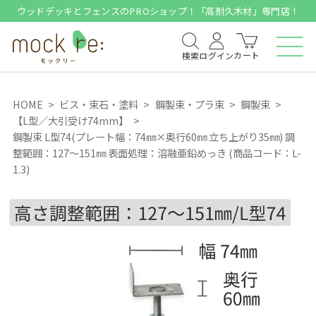
ウッドデッキとフェンスのPROショップ！「高耐久木材」専門店！
カート
検索
ログイン
HOME
ビス・束石・塗料
鋼製束・プラ束
鋼製束
【L型／大引受け74mm】
鋼製束 L型74(プレート幅：74㎜×奥行60㎜ 立ち上がり35㎜) 調
整範囲：127～151㎜ 表面処理：溶融亜鉛めっき (商品コード：L-
1.3)