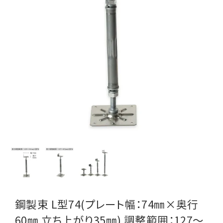
鋼製束 L型74(プレート幅：74㎜×奥行
60㎜ 立ち上がり35㎜) 調整範囲：127～