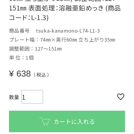
151㎜ 表面処理：溶融亜鉛めっき (商品
コード：L-1.3)
商品番号
tsuka-kanamono-L74-L1-3
プレート幅：74㎜×奥行60㎜ 立ち上がり35㎜
調整範囲：127～151㎜
単 位：1個
¥
638
税込
カートに入れる