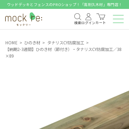
ウッドデッキとフェンスのPROショップ！「高耐久木材」専門店！
カート
検索
ログイン
HOME
ひのき材
タナリスCY防腐加工
【納期2-3週間】ひのき材（節付き）・タナリスCY防腐加工／38
×89