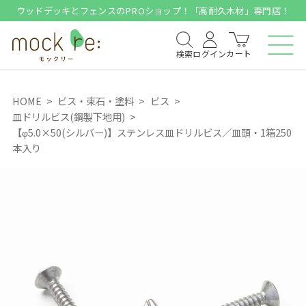
ウッドデッキとフェンスのPROショップ！「高耐久木材」専門店！
カート
検索
ログイン
HOME
ビス・束石・塗料
ビス
皿ドリルビス(鋼製下地用)
【φ5.0×50(シルバー)】ステンレス皿ドリルビス／皿頭・1箱250
本入り