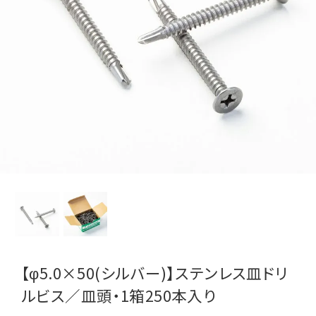
【φ5.0×50(シルバー)】ステンレス皿ドリ
ルビス／皿頭・1箱250本入り