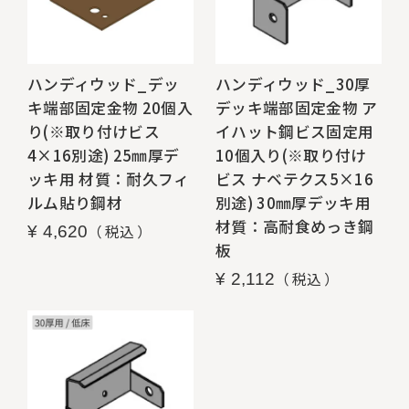
ハンディウッド_デッ
ハンディウッド_30厚
キ端部固定金物 20個入
デッキ端部固定金物 ア
り(※取り付けビス
イハット鋼ビス固定用
4×16別途) 25㎜厚デ
10個入り(※取り付け
ッキ用 材質：耐久フィ
ビス ナベテクス5×16
ルム貼り鋼材
別途) 30㎜厚デッキ用
材質：高耐食めっき鋼
税込
¥
4,620
板
税込
¥
2,112