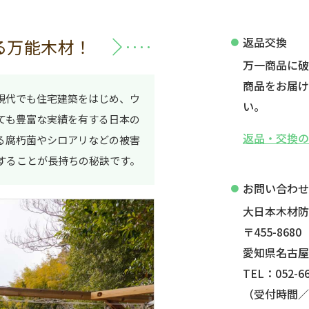
返品交換
る万能木材！
万一商品に
商品をお届け
現代でも住宅建築をはじめ、ウ
い。
ても豊富な実績を有する日本の
返品・交換
る腐朽菌やシロアリなどの被害
することが長持ちの秘訣です。
お問い合わ
大日本木材
〒455-8680
愛知県名古屋
TEL：052-66
（受付時間／平