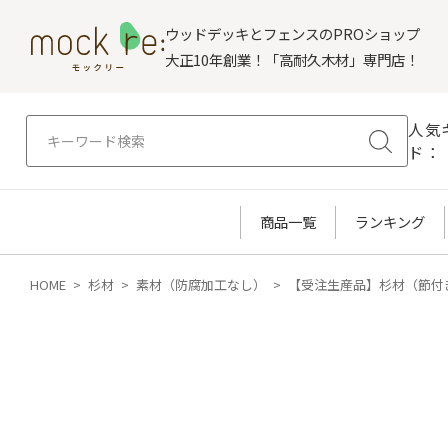
ウッドデッキとフェンスのPROショップ
大正10年創業！「高耐久木材」専門店！
人気
ド：
商品一覧
ランキング
HOME
杉材
素材（防腐加工なし）
【受注生産品】杉材（節付き