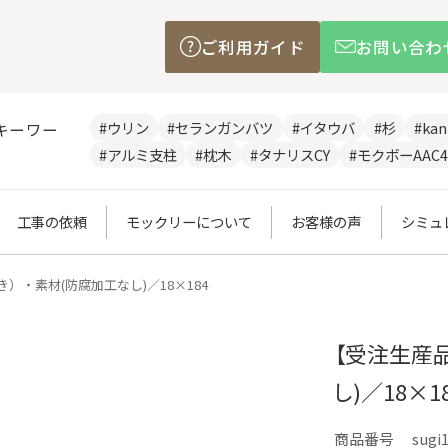
ご利用ガイド
お問い合わ
#ウリン
#セランガンバツ
#イタウバ
#杉
#ka
キーワー
#アルミ支柱
#枕木
#タナリスCY
#モクボーAAC4
工事の依頼
モックリーについて
お客様の声
シミュ
）・素材(防腐加工なし)／18×184
【受注生産品
し)／18×1
商品番号
sugi