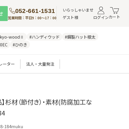
いらっしゃいませ
052-661-1531
せ
カート
ゲスト様
ログイン
営業時間：平日9：00～17：00
nkyo-woodⅡ
#ハンディウッド
#鋼製ハット根太
0EC
#ひのき
レーター
法人・大量発注
】杉材（節付き）・素材(防腐加工な
84
18-184muku