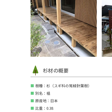
杉材の概要
樹種：杉（スギ科の常緑針葉樹）
別名：椙
原産地：日本
比重：0.38