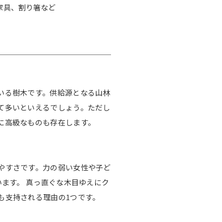
家具、割り箸など
いる樹木です。供給源となる山林
て多いといえるでしょう。ただし
に高級なものも存在します。
やすさです。力の弱い女性や子ど
います。 真っ直ぐな木目ゆえにク
も支持される理由の1つです。