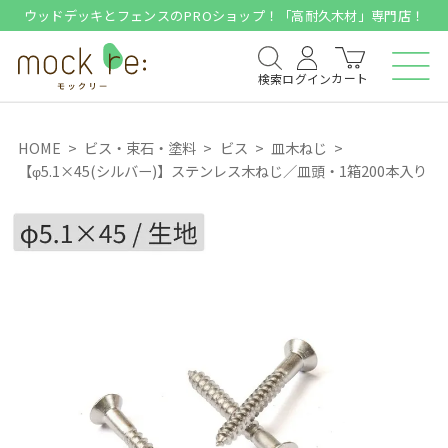
ウッドデッキとフェンスのPROショップ！「高耐久木材」専門店！
カート
検索
ログイン
HOME
ビス・束石・塗料
ビス
皿木ねじ
【φ5.1×45(シルバー)】ステンレス木ねじ／皿頭・1箱200本入り