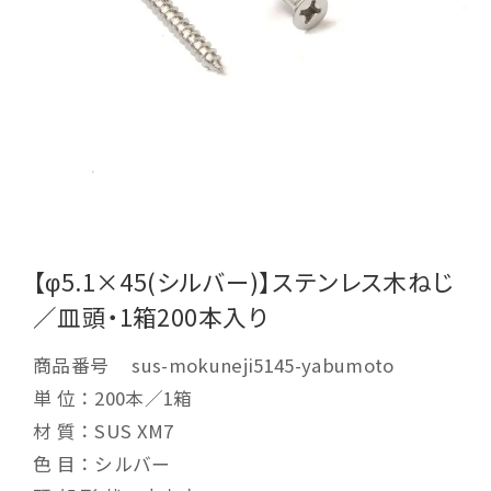
【φ5.1×45(シルバー)】ステンレス木ねじ
／皿頭・1箱200本入り
商品番号
sus-mokuneji5145-yabumoto
単 位：200本／1箱
材 質：SUS XM7
色 目：シルバー