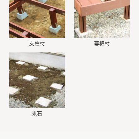
支柱材
幕板材
束石